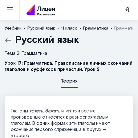
Учебник
Русский язык
11 класс
Грамматика
Грамматика
Русский язык
Тема 2: Грамматика
Урок 17: Грамматика. Правописание личных окончаний
глаголов и суффиксов причастий. Урок 2
Теория
Глаголы
хотеть, бежать
и
чтить
и все их
производные относятся к разноспрягаемым
глаголам. В одних формах эти глаголы имеют
окончания первого спряжения, а в других —
второго.