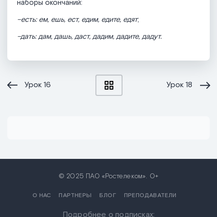
наборы окончаний:
–есть: ем, ешь, ест, едим, едите, едят
;
–дать: дам, дашь, даст, дадим, дадите, дадут.
Урок
16
Урок
18
© 2025 ПАО «Ростелеком». 0+
О НАС
ПАРТНЕРЫ
БЛОГ
ПРЕПОДАВАТЕЛИ
Подробнее о подписках: