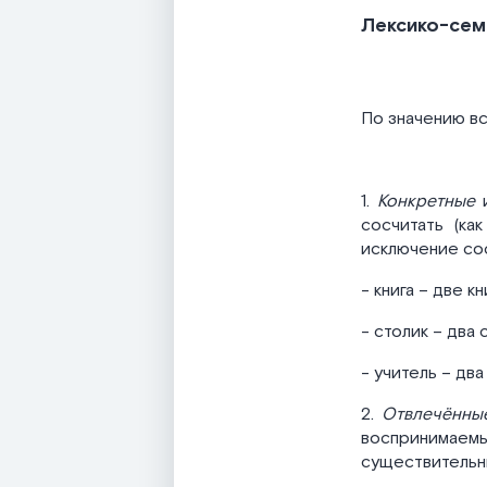
Лексико-сем
По значению вс
1.
Конкретные
и
сосчитать (ка
исключение сос
- книга – две кн
- столик – два 
- учитель – два
2.
Отвлечённые
воспринимаемы
существительны