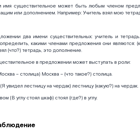
 имя существительное может быть любым членом предл
ащим или дополнением. Например: Учитель взял мою тетрад
ложении два имени существительных: учитель и тетрадь
определить, какими членами предложения они являются: (к
ял (что?) тетрадь, это дополнение.
ществительное в предложении может выступать в роли:
осква – столица) Москва – (что такое?) столица.
(Я увидел лестницу на чердак) лестницу (какую?) на чердак.
ом (В углу стоял шкаф) стоял (где?) в углу.
аблюдение