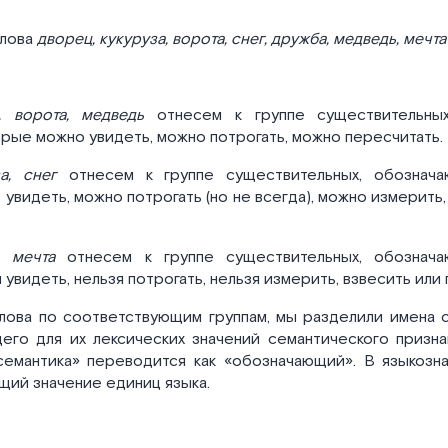
слова
дворец, кукуруза, ворота, снег, дружба, медведь, мечт
, ворота, медведь
отнесем к группе существительны
рые можно увидеть, можно потрогать, можно пересчитать.
за, снег
отнесем к группе существительных, обознач
увидеть, можно потрогать (но не всегда), можно измерить,
, мечта
отнесем к группе существительных, обознач
 увидеть, нельзя потрогать, нельзя измерить, взвесить или
лова по соответствующим группам, мы разделили имена 
его для их лексических значений семантического призна
семантика» переводится как «обозначающий». В языкозн
щий значение единиц языка.