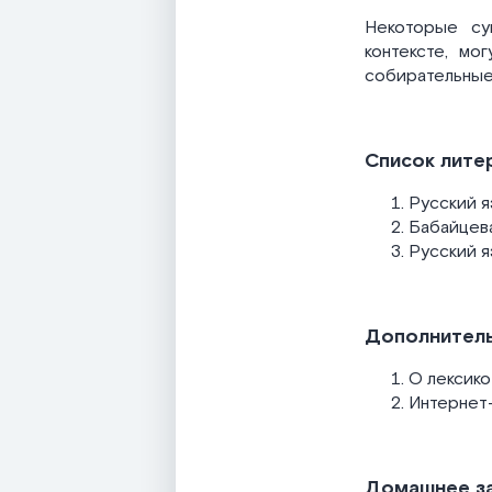
Некоторые су
контексте, мо
собирательные
Список лите
Русский яз
Бабайцева 
Русский яз
Дополнитель
О лексико
Интернет-
Домашнее з