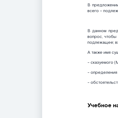
В предложении
всего – подлеж
В данном пред
вопрос, чтобы 
подлежащее; вз
А также имя су
- сказуемого (М
- определения 
- обстоятельств
Учебное н