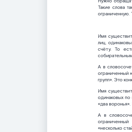
Нужно обращать
Такие слова т
ограниченную. 
Имя существит
лиц, одинаков
счёту. То ест
собирательным
А в словосоче
ограниченный н
групп». Это ко
Имя существит
одинаковых по 
«два воронья».
А в словосоче
ограниченный
«несколько ста