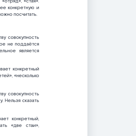
 «отряд», «стая».
лее конкретную и
можно посчитать.
ву совокупность
ное не поддаётся
ельное является
ывает конкретный
етей», «несколько
ву совокупность
. Нельзя сказать
ает конкретный,
ать «две стаи»,