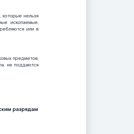
 которые нельзя
ные ископаемые,
требляются или в
ковых предметов,
ла, не поддаются
ским разрядам