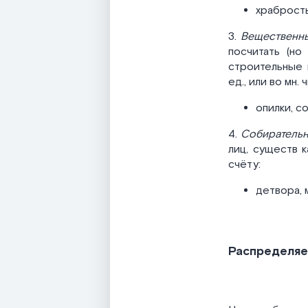
храбрость
3.
Вещественн
посчитать (но
строительные 
ед., или во мн. 
опилки, со
4.
Собиратель
лиц, существ 
счёту:
детвора, 
Распределяе