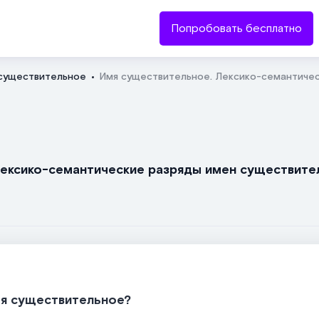
Попробовать бесплатно
существительное
Имя существительное. Лексико-семантиче
Отправить
Лексико-семантические разряды имен существите
мя существительное?