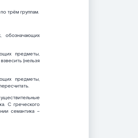
а
по трём группам.
х, обозначающих
ающих предметы,
 взвесить (нельзя
ающих предметы,
 пересчитать.
существительные
ка. С греческого
ании семантика –