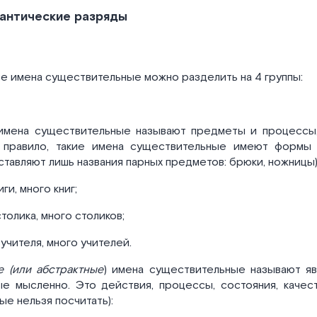
антические разряды
е имена существительные можно разделить на 4 группы:
мена существительные называют предметы и процессы
к правило, такие имена существительные имеют формы е
тавляют лишь названия парных предметов: брюки, ножницы)
иги, много книг;
столика, много столиков;
 учителя, много учителей.
 (или абстрактные
) имена существительные называют яв
е мысленно. Это действия, процессы, состояния, качест
е нельзя посчитать):