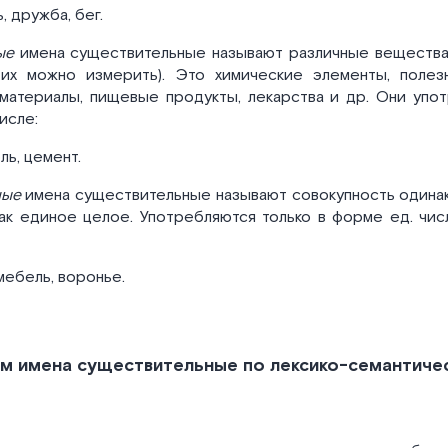
, дружба, бег.
ые
имена существительные называют различные вещества,
 их можно измерить). Это химические элементы, полез
материалы, пищевые продукты, лекарства и др. Они упо
числе:
ль, цемент.
ные
имена существительные называют совокупность одина
как единое целое. Употребляются только в форме ед. чис
мебель, воронье.
м имена существительные по лексико-семантиче