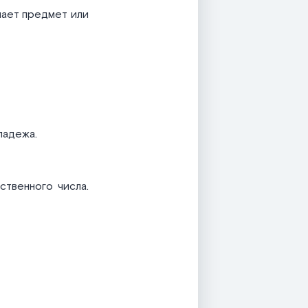
чает предмет или
падежа.
твенного числа.