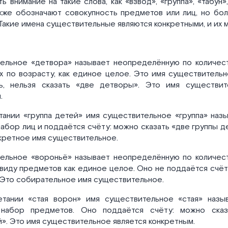
 внимание на такие слова, как «взвод», «группа», «табун»,
акже обозначают совокупность предметов или лиц, но бо
Такие имена существительные являются конкретными, и их 
ельное «детвора» называет неопределённую по количест
ых по возрасту, как единое целое. Это имя существитель
ь, нельзя сказать «две детворы». Это имя существит
.
тании «группа детей» имя существительное «группа» наз
абор лиц и поддаётся счёту: можно сказать «две группы д
нкретное имя существительное.
ельное «вороньё» называет неопределённую по количест
виду предметов как единое целое. Оно не поддаётся счёту
 Это собирательное имя существительное.
тании «стая ворон» имя существительное «стая» назыв
 набор предметов. Оно поддаётся счёту: можно сказ
й». Это имя существительное является конкретным.