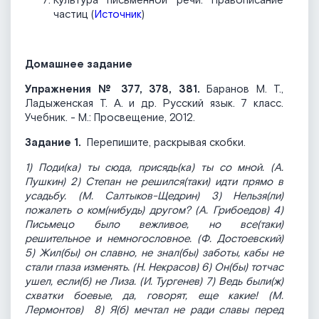
Культура письменной речи. Правописание
частиц (
Источник
)
Домашнее задание
Упражнения № 377, 378, 381.
Баранов М. Т.,
Ладыженская Т. А. и др. Русский язык. 7 класс.
Учебник. - М.: Просвещение, 2012.
Задание 1.
Перепишите, раскрывая скобки.
1) Поди(ка) ты сюда, присядь(ка) ты со мной. (А.
Пушкин) 2) Степан не решился(таки) идти прямо в
усадьбу. (М. Салтыков-Щедрин) 3) Нельзя(ли)
пожалеть о ком(нибудь) другом? (А. Грибоедов) 4)
Письмецо было вежливое, но все(таки)
решительное и немногословное. (Ф. Достоевский)
5) Жил(бы) он славно, не знал(бы) заботы, кабы не
стали глаза изменять. (Н. Некрасов) 6) Он(бы) тотчас
ушел, если(б) не Лиза. (И. Тургенев) 7) Ведь были(ж)
схватки боевые, да, говорят, еще какие! (М.
Лермонтов) 8) Я(б) мечтал не ради славы перед