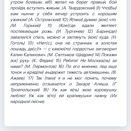
утром боевым, я(б) желал на берег правый, бой
пройдя, вступить живым. (А. Твардовский) 9) Что(бы)
вам нынче у себя вечер устроить с хорошим
ужином! (А. Островский) 10) Я(таки) думаю (кое) что.
(М. Горький) 11) (Кое)где вдали желтеет
поспевающая рожь. (И. Тургенев) 12) Барин(де)
завалился спать, можно и заглянуть (кое) куда. (Н.
Гоголь) 13) «Нет(с), она не странная, а золотая
лошадь, да(с)!» — с какою(то) гордостью заговорил
Калин Калинович. (М. Салтыков-Щедрин) 14) Покажи
(ка) руку. (К. Федин) 15) Ребята! Не Москва(ль) за
нами? (М. Лермонтов) 16) По его мнению, лед еще
тонок и вряд(ли) выдержит тяжесть автомашины. (В.
Ажаев). 17) Так (таки) я и не мог понять, почему
неприязненно отзывается о Захаре Алеша. (Г.
Троепольский) 18) Уж как я(ль) мою коровушку
люблю! Уж как я(то) ей крапивушки нажну (Из
народной песни).