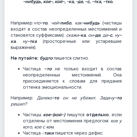
-нибудь, кое-, кой-, -ка, -де, -с, -тка, -тко.
Например:
что
-то
, чей
-либо
, как
-нибудь
(частицы
входят в состав неопределенных местоимений и
становятся суффиксами);
скажи
-ка
, он
-де
, да
-с
, ну
-
ка
, ну
-тка
(просторечные или устаревшие
выражения).
Не путайте:
будто
пишется слитно.
Частица
–то
не только входит в состав
неопределенных местоимений. Она
присоединяется к словам для придания
оттенка эмоциональности.
Например:
Далеко
-то
он не убежит. Задачу
-то
решил?
Частицы
кое-(кой-)
пишутся
отдельно
, если
отделены от местоимения предлогом:
кое у
кого, кое с кем.
Частица -
таки
пишется через дефис: