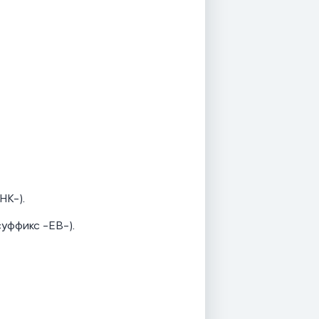
НК-).
суффикс -ЕВ-).