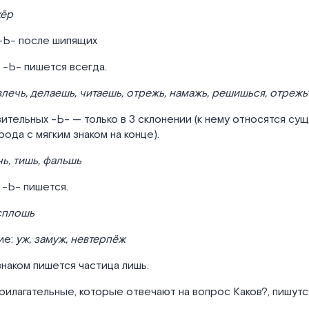
жёр
-Ь- после шипящих
в -Ь- пишется всегда.
влечь, делаешь, читаешь, отрежь, намажь, решишься, отрежь
ительных -Ь- — только в 3 склонении (к нему относятся с
рода с мягким знаком на конце).
ь, тишь, фальшь
 -Ь- пишется.
сплошь
ие:
уж, замуж, невтерпёж
знаком пишется частица лишь.
рилагательные, которые отвечают на вопрос Каков?, пишутс