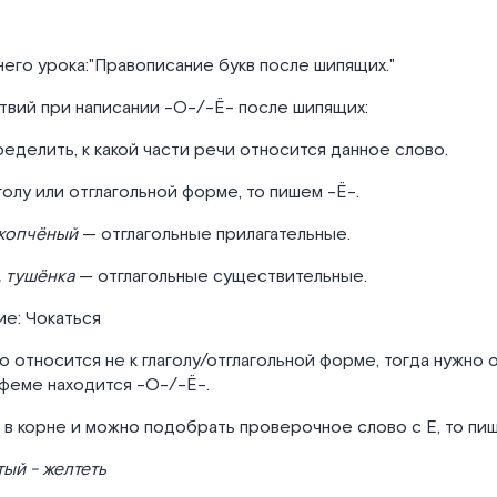
его урока:"Правописание букв после шипящих."
твий при написании -О-/-Ё- после шипящих:
еделить, к какой части речи относится данное слово.
аголу или отглагольной форме, то пишем -Ё-.
 копчёный
— отглагольные прилагательные.
, тушёнка
— отглагольные существительные.
е: Чокаться
о относится не к глаголу/отглагольной форме, тогда нужно 
феме находится -О-/-Ё-.
 в корне и можно подобрать проверочное слово с Е, то пиш
ый - желтеть