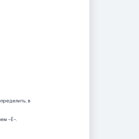
определить, в
ем -Ё-.