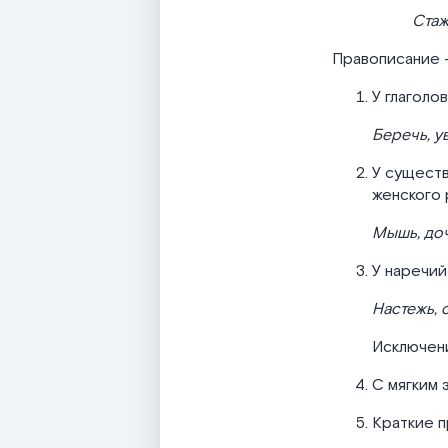
Ста
Правописание 
У глаголо
Беречь, у
У существ
женского 
Мышь, доч
У наречий
Настежь, 
Исключен
С мягким 
Краткие п