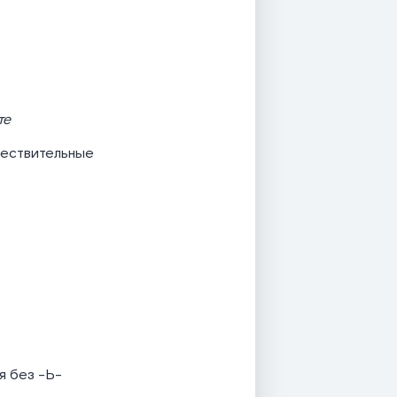
те
уществительные
я без -Ь-