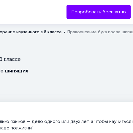
Попробовать бесплатно
орение изученного в 8 классе
Правописание букв после шипя
Отправить
8 классе
ле шипящих
лько языков — дело одного или двух лет, а чтобы научиться
надо полжизни”