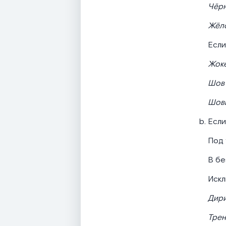
Чёрн
Жёло
Если
Жок
Шов
Шов
Если
Под 
В бе
Искл
Дир
Тре