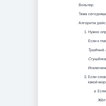
Вольтер
Тема сегодняшн
Алгоритм дейс
Нужно опр
Если к гл
Тушёный,
Сгущёнка
Исключени
Если слов
какой мор
Если
Жёлт