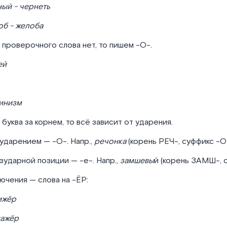
ый - чернеть
б - желоба
 проверочного слова нет, то пишем -О-.
ей
инизм
 буква за корнем, то всё зависит от ударения.
ударением — -О-. Напр.,
речонка
(корень РЕЧ-, суффикс -О
зударной позиции — -е-. Напр.,
замшевы
й (корень ЗАМШ-, 
ючения — слова на -ЁР:
ижёр
нажёр