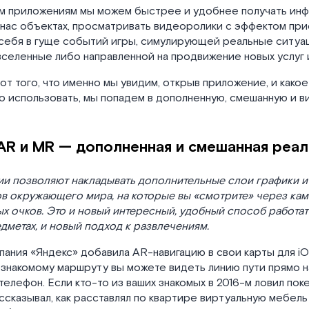
им приложениям мы можем быстрее и удобнее получать ин
нас объектах, просматривать видеоролики с эффектом при
 себя в гуще событий игры, симулирующей реальные ситуа
селенные либо направленной на продвижение новых услуг и
от того, что именно мы увидим, открыв приложение, и како
о использовать, мы попадем в дополненную, смешанную и 
 AR и MR — дополненная и смешанная реа
гии позволяют накладывать дополнительные слои графики 
ов окружающего мира, на которые вы «смотрите» через ка
х очков. Это и новый интересный, удобный способ работа
дметах, и новый подход к развлечениям.
мпания «Яндекс» добавила AR-навигацию в свои карты для i
знакомому маршруту вы можете видеть линию пути прямо н
 телефон. Если кто-то из ваших знакомых в 2016-м ловил по
ссказывал, как расставлял по квартире виртуальную мебель 