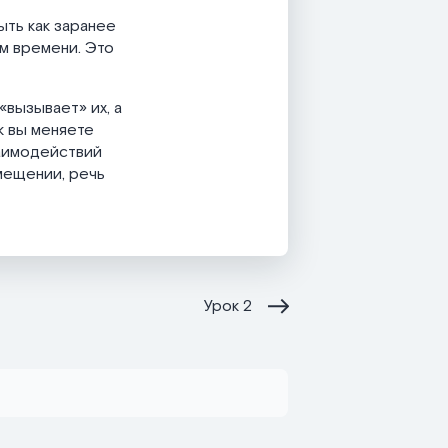
ыть как заранее
ом времени. Это
вызывает» их, а
к вы меняете
заимодействий
мещении, речь
Урок
2