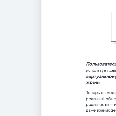
Пользовател
использует дл
виртуальной
экраны.
Теперь он мож
реальный объе
реальности — и
даже взаимодей