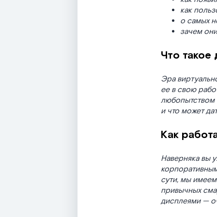
как польз
о самых н
зачем они
Что такое 
Эра виртуально
ее в свою рабо
любопытством о
и что может дат
Как работа
Наверняка вы у
корпоративным
сути, мы имеем
привычных смар
дисплеями — оч