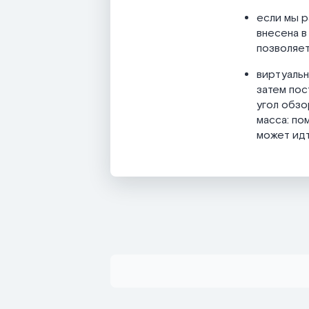
если мы р
внесена в
позволяет
виртуальн
затем пос
угол обзо
масса: по
может идт