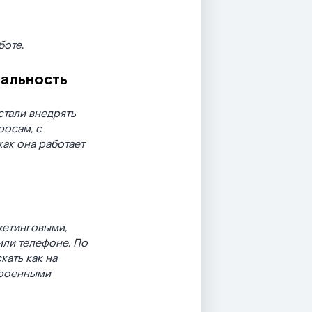
боте.
еальность
стали внедрять
росам, с
как она работает
кетинговыми,
ли телефоне. По
кать как на
троенными