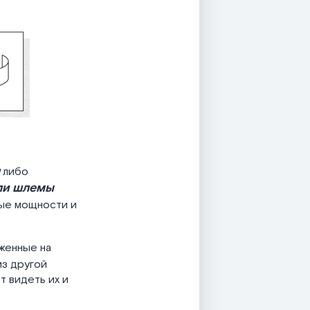
либо
ли шлемы
ые мощности и
оженные на
з другой
т видеть их и