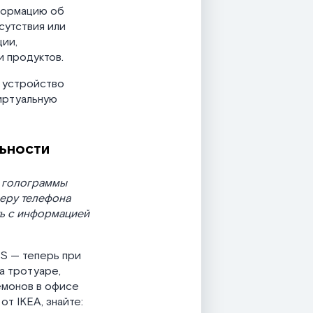
формацию об
сутствия или
ции,
 продуктов.
е устройство
виртуальную
льности
и голограммы
меру телефона
ть с информацией
OS — теперь при
а тротуаре,
кемонов в офисе
от IKEA, знайте: