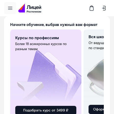
Начните обучение, выбрав нужный вам формат
талог курсов
Вся школьна
Курсы по профессиям
От ведущих пре
Более 18 асинхронных курсов по
бинет ученика
по стандартам
разным темам
Оформить п
Подобрать курс от 3499 ₽