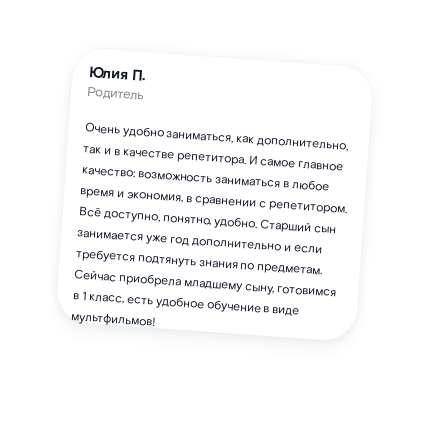
Юлия П.
Родитель
Очень удобно заниматься, как дополнительно,
так и в качестве репетитора. И самое главное
качество: возможность заниматься в любое
время и экономия, в сравнении с репетитором.
Всё доступно, понятно, удобно. Старший сын
занимается уже год дополнительно и если
требуется подтянуть знания по предметам.
Сейчас приобрела младшему сыну, готовимся
в 1 класс, есть удобное обучение в виде
мультфильмов!