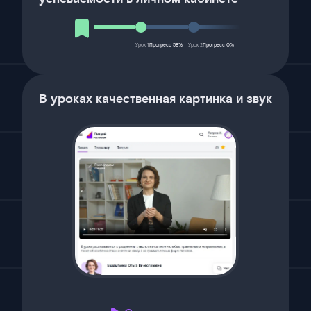
Урок 1
Прогресс 58%
Урок 2
Прогресс 0%
В уроках качественная картинка и звук