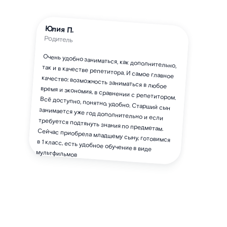
Юлия П.
Родитель
Очень удобно заниматься, как дополнительно,
так и в качестве репетитора. И самое главное
качество: возможность заниматься в любое
время и экономия, в сравнении с репетитором.
Всё доступно, понятно, удобно. Старший сын
занимается уже год дополнительно и если
требуется подтянуть знания по предметам.
Сейчас приобрела младшему сыну, готовимся
в 1 класс, есть удобное обучение в виде
мультфильмов