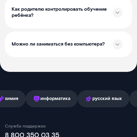
Как родителю контролировать обучение
ребёнка?
Можно ли заниматься без компьютера?
информатика
русский язык
англий
Служба поддержки
8 800 350 03 35