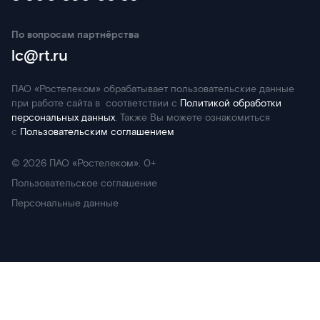
По вопросам партнёрства
lc@rt.ru
ПАО «Ростелеком» обрабатывает пользовательские данные
при работе сайта в соответствии с
Политикой обработки
персональных данных
. Также Вы можете ознакомиться
с
Пользовательским соглашением
©
2026
ПАО «Ростелеком». 0+
Пользовательское соглашение
Персональные данные