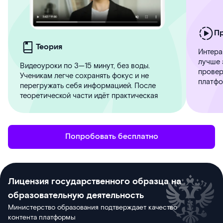
П
Теория
Интера
лучше 
Видеоуроки по 3—15 минут, без воды.
провер
Ученикам легче сохранять фокус и не
платфо
перегружать себя информацией. После
теоретической части идёт практическая
Попробовать бесплатно
Лицензия государственного образца на
образовательную деятельность
Министерство образования подтверждает качество
контента платформы