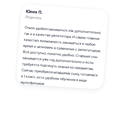
Юлия П.
Родитель
Очень удобно заниматься, как дополнительно,
так и в качестве репетитора. И самое главное
качество: возможность заниматься в любое
время и экономия, в сравнении с репетитором.
Всё доступно, понятно, удобно. Старший сын
занимается уже год дополнительно и если
требуется подтянуть знания по предметам.
Сейчас приобрела младшему сыну, готовимся
в 1 класс, есть удобное обучение в виде
мультфильмов