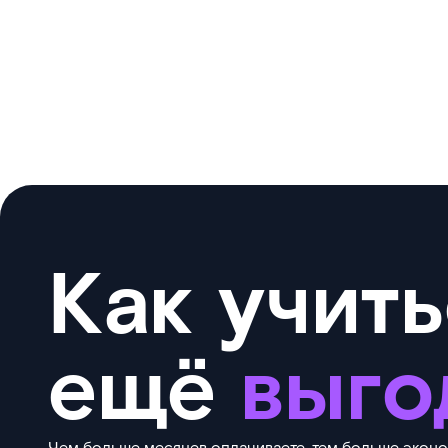
Как учить
ещё
выго