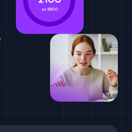
из 8800
5