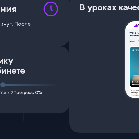
В уроках каче
ения
инут. После
ику
бинете
Урок 2
Прогресс 0%