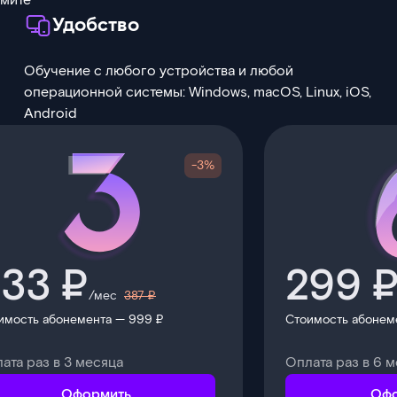
омите
Удобство
Обучение с любого устройства и любой
операционной системы: Windows, macOS, Linux, iOS,
Android
-3%
33 ₽
299 
/мес
387 ₽
имость абонемента — 999 ₽
Стоимость абонем
ата раз в 3 месяца
Оплата раз в 6 
Оформить
Офо