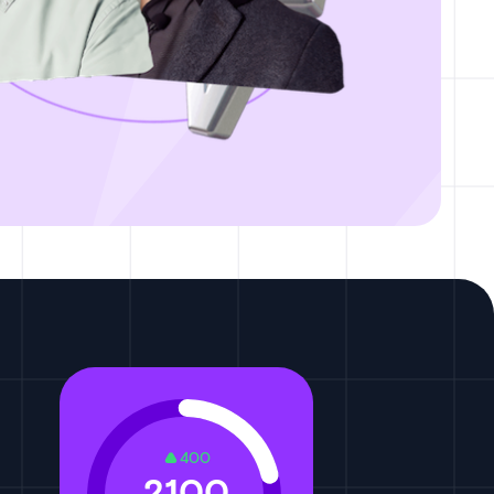
400
2100