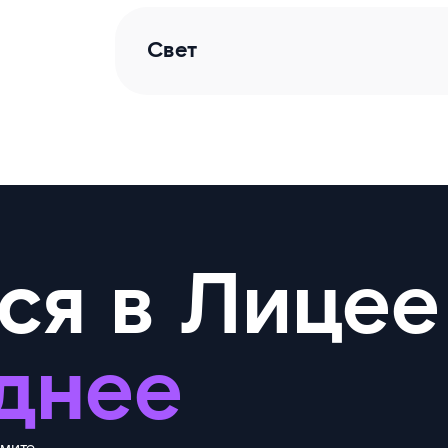
Свет
ся в Лицее
днее