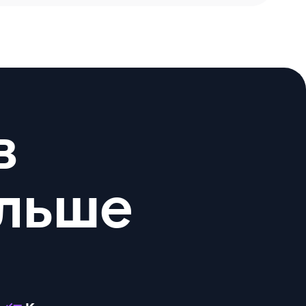
в
ольше