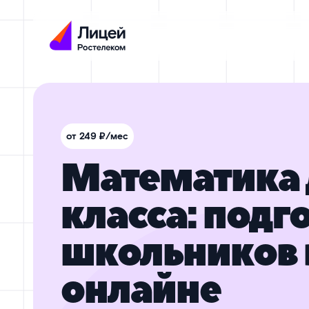
от 249 ₽/мес
Математика д
класса: подг
школьников 
онлайне