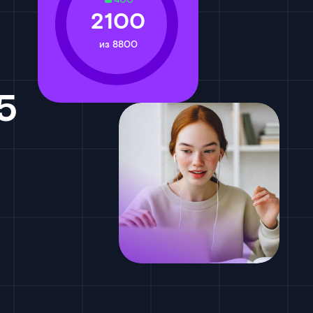
400
2100
из 8800
5