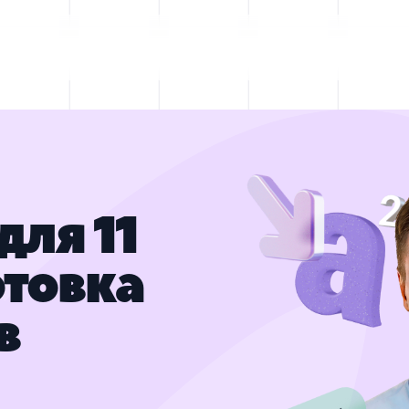
ля 11
отовка
в