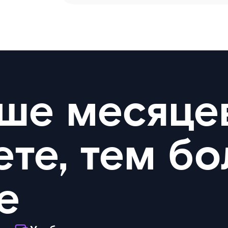
ше месяце
ете, тем б
е