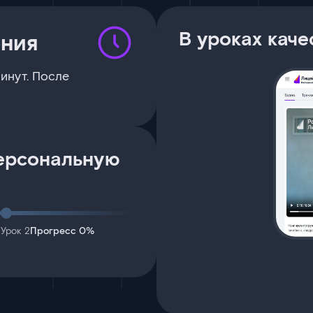
В уроках каче
ения
инут. После
персональную
Урок 2
Прогресс 0%