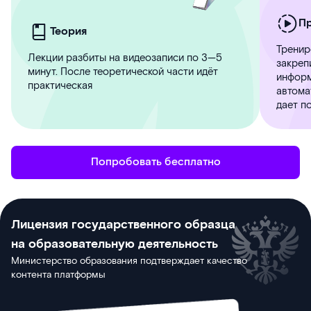
П
Теория
Тренир
Лекции разбиты на видеозаписи по 3—5
закреп
минут. После теоретической части идёт
информ
практическая
автома
дает п
Попробовать бесплатно
Лицензия государственного образца
на образовательную деятельность
Министерство образования подтверждает качество
контента платформы