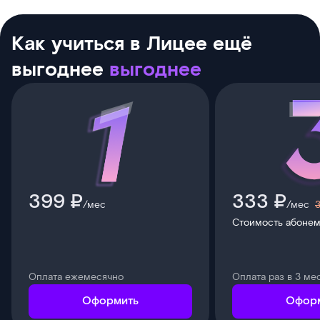
Как учиться в Лицее ещё
выгоднее
выгоднее
399 ₽
333 ₽
/мес
/мес
Стоимость абонем
Оплата ежемесячно
Оплата раз в 3 ме
Оформить
Офор