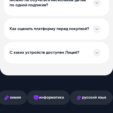
Можно ли обучаться нескольким детям
по одной подписке?
Как оценить платформу перед покупкой?
С каких устройств доступен Лицей?
я
информатика
русский язык
англ