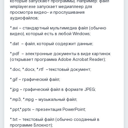
которые запускают программы). Например: файл
wmplayer.exe запускает медиаплеер для
просмотра видео- и прослушивания
аудиофайлов;
*.avi – стандартный мультимедиа файл (обычно
видео), который есть в любой Windows;
*.dat – файл, который содержит данные;
*.pdf – электронные документы в виде картинок
(открывает программа Adobe Acrobat Reader);
*.doc, *.docx, *.rtf –текстовый документ;
*.gif – графический файл;
*.jpg – графический файл в формате JPEG;
*.mp3, *.mpg – музыкальный файл;
*.ppt,*.pptx – презентация PowerPoint;
*.txt – текстовый файл (обычно созданный в
программе Блокнот);