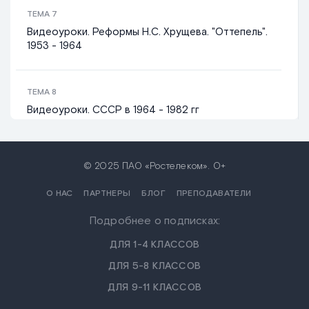
ТЕМА
7
Видеоуроки. Реформы Н.С. Хрущева. "Оттепель".
1953 - 1964
ТЕМА
8
Видеоуроки. СССР в 1964 - 1982 гг
ТЕМА
9
© 2025 ПАО «Ростелеком». 0+
Видеоуроки. Перестройка. 1985 - 1991 гг
О НАС
ПАРТНЕРЫ
БЛОГ
ПРЕПОДАВАТЕЛИ
Подробнее о подписках:
ТЕМА
10
Видеоуроки. Рождение новой России. 1991 - 1999
ДЛЯ 1-4 КЛАССОВ
гг
ДЛЯ 5-8 КЛАССОВ
ДЛЯ 9-11 КЛАССОВ
ТЕМА
11