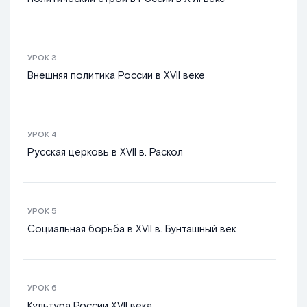
УРОК
3
Внешняя политика России в XVII веке
УРОК
4
Русская церковь в XVII в. Раскол
УРОК
5
Социальная борьба в XVII в. Бунташный век
УРОК
6
Культура России XVII века