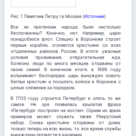
Рис. 1. Памятник Петру I в Москве (
Источник
)
Все ли претензии народа были настолько
беспочвенны? Конечно, нет. Например, царю
понадобился флот. Спешно в Воронеже строят
первые корабли, сгоняются крестьяне со всех
отдаленных районов России. В итоге: ужасные
условия проживания, отвратительная еда,
болезни, люди по много месяцев оторваны от
своих семей. В конечном итоге, в 1698 году
вспыхивают беспорядки, царь вынужден ловить
беглых крестьян и посылать войска в Воронеж с
целью слежения за порядком.
В 1703 году строится Петербург и опять то же
самое. Не зря появилась крылатая фраза
«Петербург построен на костях». Одним из ярких
примеров может служить также Рекрутский
набор. Снова крестьяне оторваны от дома,
только теперь на всю жизнь, т.к. все время службы
вынуждены провести в казармах.