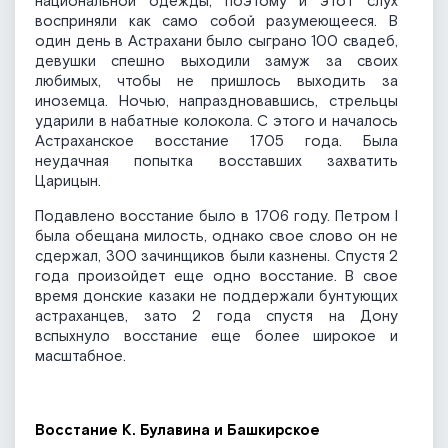
национальной одежды, поэтому и этот слух
восприняли как само собой разумеющееся. В
один день в Астрахани было сыграно 100 свадеб,
девушки спешно выходили замуж за своих
любимых, чтобы не пришлось выходить за
иноземца. Ночью, напраздновавшись, стрельцы
ударили в набатные колокола. С этого и началось
Астраханское восстание 1705 года. Была
неудачная попытка восставших захватить
Царицын.
Подавлено восстание было в 1706 году. Петром I
была обещана милость, однако свое слово он не
сдержал, 300 зачинщиков были казнены. Спустя 2
года произойдет еще одно восстание. В свое
время донские казаки не поддержали бунтующих
астраханцев, зато 2 года спустя на Дону
вспыхнуло восстание еще более широкое и
масштабное.
Восстание К. Булавина и Башкирское