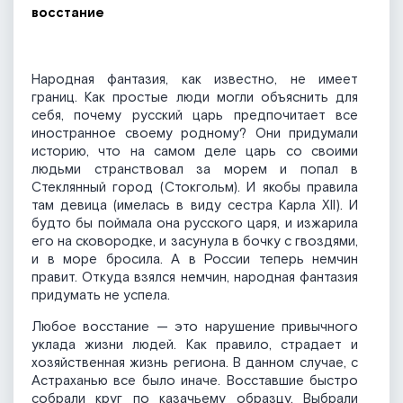
восстание
Народная фантазия, как известно, не имеет
границ. Как простые люди могли объяснить для
себя, почему русский царь предпочитает все
иностранное своему родному? Они придумали
историю, что на самом деле царь со своими
людьми странствовал за морем и попал в
Стеклянный город (Стокгольм). И якобы правила
там девица (имелась в виду сестра Карла XII). И
будто бы поймала она русского царя, и изжарила
его на сковородке, и засунула в бочку с гвоздями,
и в море бросила. А в России теперь немчин
правит. Откуда взялся немчин, народная фантазия
придумать не успела.
Любое восстание — это нарушение привычного
уклада жизни людей. Как правило, страдает и
хозяйственная жизнь региона. В данном случае, с
Астраханью все было иначе. Восставшие быстро
собрали круг по казачьему образцу. Выбрали