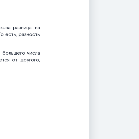
кова разница, на
То есть, разность
з большего числа
ется от другого,