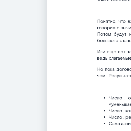
Понятно, что в
говорим о вычи
Потом будут и
большего стан
Или еще вот та
ведь слагаемые
Но пока догов
чем
. Результа
Число
, 
«уменьша
Число
, к
Число
, р
Сама зап