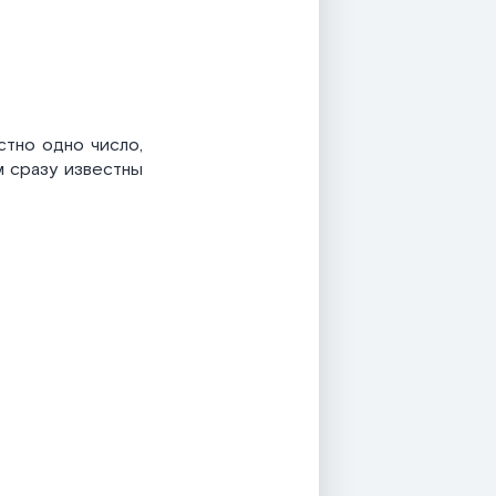
стно одно число,
м сразу известны