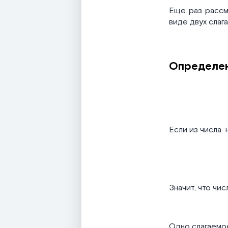
Еще раз расс
виде двух сла
Определен
Если из числа
н
Значит, что чи
Одно слагаемое