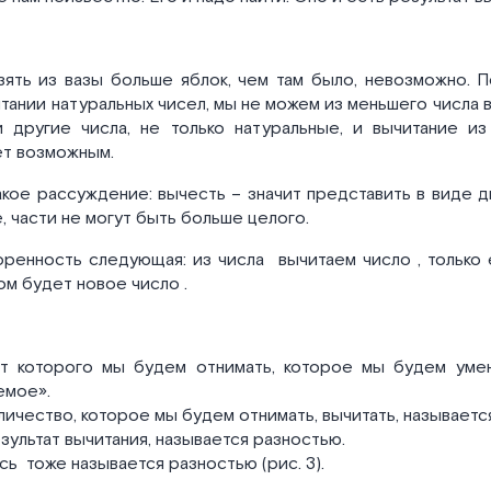
зять из вазы больше яблок, чем там было, невозможно. П
тании натуральных чисел, мы не можем из меньшего числа 
 другие числа, не только натуральные, и вычитание из
ет возможным.
кое рассуждение: вычесть – значит представить в виде дв
, части не могут быть больше целого.
оренность следующая: из числа
вычитаем число
, только
том будет новое число
.
от которого мы будем отнимать, которое мы будем умен
емое».
оличество, которое мы будем отнимать, вычитать, называет
езультат вычитания, называется разностью.
ись
тоже называется разностью (рис. 3).