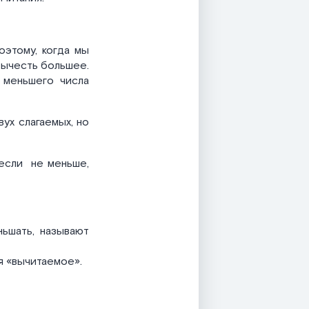
оэтому, когда мы
вычесть большее.
 меньшего числа
ух слагаемых, но
 если
не меньше,
ьшать, называют
ся «вычитаемое».