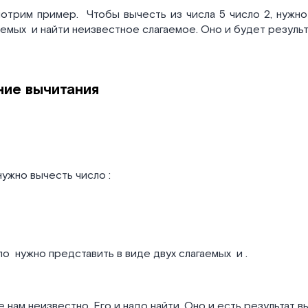
мотрим пример.
Чтобы вычесть из числа 5 число 2, нужно
гаемых
и найти неизвестное слагаемое. Оно и будет резуль
ие вычитания
ужно вычесть число
:
сло
нужно представить в виде двух слагаемых
и
.
 нам неизвестно. Его и надо найти. Оно и есть результат в