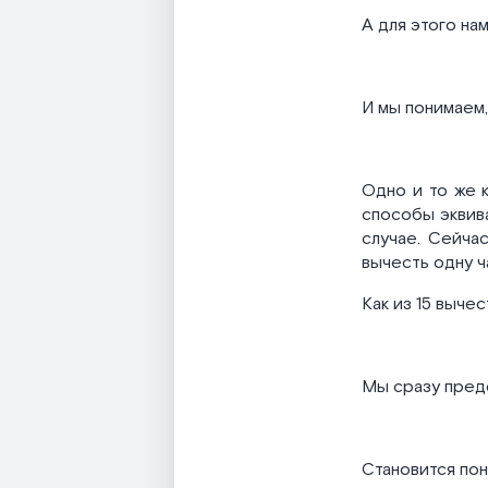
А для этого нам
И мы понимаем, 
Одно и то же 
способы эквив
случае. Сейчас
вычесть одну ча
Как из 15 вычес
Мы сразу пред
Становится пон