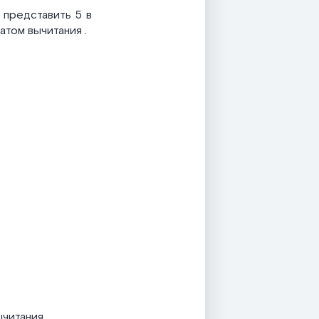
 представить 5 в
татом вычитания
.
ычитания.