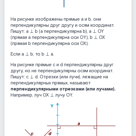
На рисунке изображены прямые а и b, они
перпендикулярны друг другу и осям координат.
Пишут: a ⊥ b (а перпендикулярна b), a ⊥ OY
(прямая a перпендикулярна оси ОY), b ⊥ OX
(прямая b перпендикулярна оси ОХ).
Если a ⊥ b, то b ⊥ a.
На рисунке прямые c и d перпендикулярны друг
другу, но не перпендикулярны осям координат.
Пишут: с ⊥ d. Отрезки (или лучи), лежащие на
перпендикулярных прямых, называют
перпендикулярными отрезками (или лучами).
Например, луч ОХ ⊥ лучу ОY.