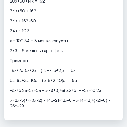
20х+60+14х = 162
34х+60 = 162
34х = 162-60
34х = 102
х = 102:34 = 3 мешка капусты.
3+3 = 6 мешков картофеля.
Примеры:
-9х+7х-5х+2х = (-9+7-5+2)х = -5х
5а-6а+2а-10а = (5-6+2-10)а = -9а
-8х+5,2а+3х+5а = х(-8+3)+а(5,2+5) = -5х+10,2а
7·(2х-3)+4(3х-2) = 14х-21+12х-8 = х(14+12)+(-21-8) =
26х-29.