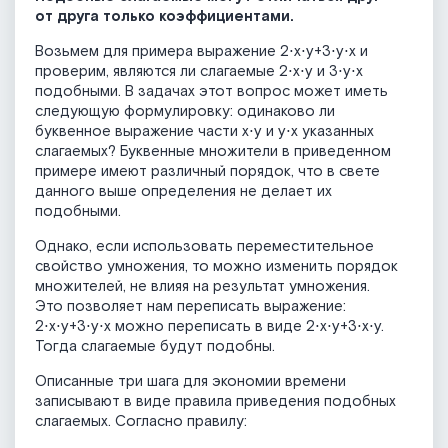
от друга только коэффициентами.
Возьмем для примера выражение 2⋅x⋅y+3⋅y⋅x и
проверим, являются ли слагаемые 2⋅x⋅y и 3⋅y⋅x
подобными. В задачах этот вопрос может иметь
следующую формулировку: одинаково ли
буквенное выражение части x⋅y и y⋅x указанных
слагаемых? Буквенные множители в приведенном
примере имеют различный порядок, что в свете
данного выше определения не делает их
подобными.
Однако, если использовать переместительное
свойство умножения, то можно изменить порядок
множителей, не влияя на результат умножения.
Это позволяет нам переписать выражение:
2⋅x⋅y+3⋅y⋅x можно переписать в виде 2⋅x⋅y+3⋅x⋅y.
Тогда слагаемые будут подобны.
Описанные три шага для экономии времени
записывают в виде правила приведения подобных
слагаемых. Согласно правилу: