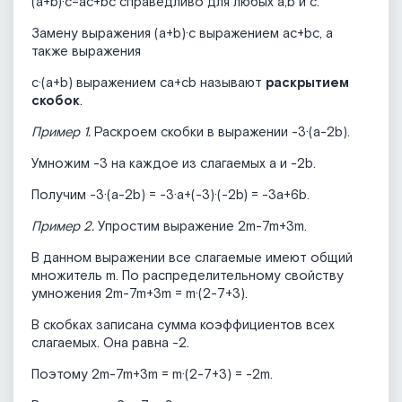
(a+b)·c=ac+bc справедливо для любых а,b и с.
Замену выражения (a+b)·c выражением ac+bc, а
также выражения
с·(a+b) выражением сa+сb называют
раскрытием
скобок
.
Пример 1.
Раскроем скобки в выражении -3·(а-2b).
Умножим -3 на каждое из слагаемых а и -2b.
Получим -3·(а-2b) = -3·a+(-3)·(-2b) = -3a+6b.
Пример 2.
Упростим выражение 2m-7m+3m.
В данном выражении все слагаемые имеют общий
множитель m. По распределительному свойству
умножения 2m-7m+3m = m·(2-7+3).
В скобках записана сумма коэффициентов всех
слагаемых. Она равна -2.
Поэтому 2m-7m+3m = m·(2-7+3) = -2m.