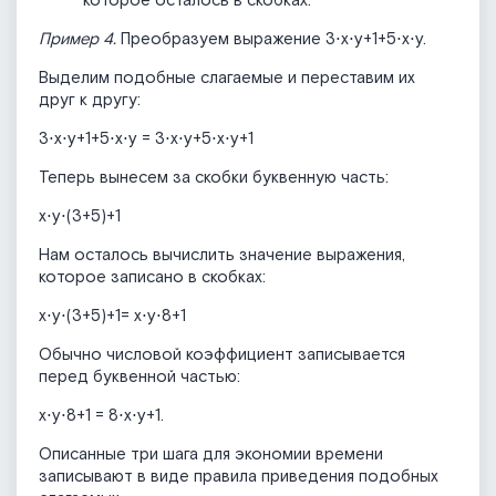
которое осталось в скобках.
Пример 4.
Преобразуем выражение 3⋅x⋅y+1+5⋅x⋅y.
Выделим подобные слагаемые и переставим их
друг к другу:
3⋅x⋅y+1+5⋅x⋅y = 3⋅x⋅y+5⋅x⋅y+1
Теперь вынесем за скобки буквенную часть:
x⋅y⋅(3+5)+1
Нам осталось вычислить значение выражения,
которое записано в скобках:
x⋅y⋅(3+5)+1= x⋅y⋅8+1
Обычно числовой коэффициент записывается
перед буквенной частью:
x⋅y⋅8+1 = 8⋅x⋅y+1.
Описанные три шага для экономии времени
записывают в виде правила приведения подобных