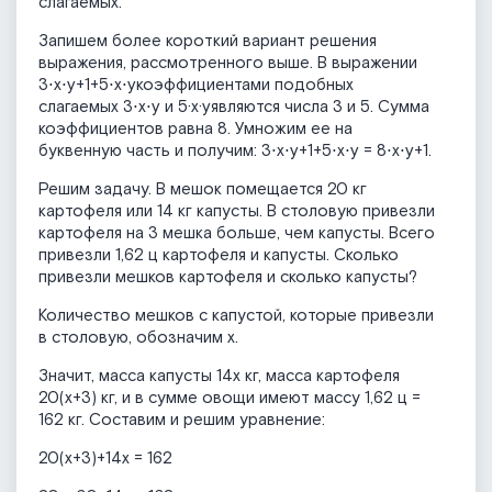
слагаемых.
Запишем более короткий вариант решения
выражения, рассмотренного выше. В выражении
3⋅x⋅y+1+5⋅x⋅yкоэффициентами подобных
слагаемых 3⋅x⋅y и 5·x·yявляются числа 3 и 5. Сумма
коэффициентов равна 8. Умножим ее на
буквенную часть и получим:
3⋅x⋅y+1+5⋅x⋅y = 8⋅x⋅y+1.
Решим задачу. В мешок помещается 20 кг
картофеля или 14 кг капусты. В столовую привезли
картофеля на 3 мешка больше, чем капусты. Всего
привезли 1,62 ц картофеля и капусты. Сколько
привезли мешков картофеля и сколько капусты?
Количество мешков с капустой, которые привезли
в столовую, обозначим х.
Значит, масса капусты 14х кг, масса картофеля
20(х+3) кг, и в сумме овощи имеют массу 1,62 ц =
162 кг. Составим и решим уравнение:
20(х+3)+14х = 162