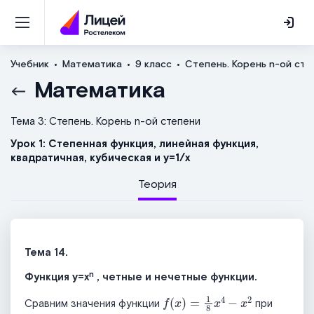
Учебник
Математика
9 класс
Степень. Корень n-ой сте
Математика
Тема 3: Степень. Корень n-ой степени
Урок 1: Степенная функция, линейная функция,
квадратичная, кубическая и y=1/х
Теория
Тема 14.
n
Функция y=x
, четные и нечетные функции.
f
x
=
1
8
x
4
-
x
2
Сравним значения функции
при