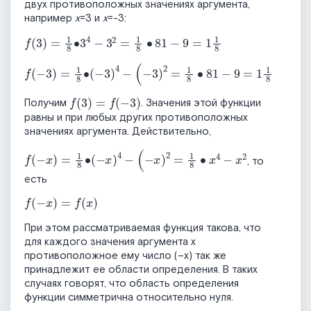
двух противоположных значениях аргумента,
например
x
=3 и
x
=-3:
f
3
=
1
8
∙
3
4
-
3
2
=
1
8
∙
81
-
9
=
1
1
8
f
-
3
=
1
8
∙
(
-
3
)
4
-
(
-
3
)
2
=
1
8
∙
81
-
9
=
1
1
8
f
3
=
f
-
3
Получим
. Значения этой функции
равны и при любых других противоположных
значениях аргумента. Действительно,
f
-
x
=
1
8
∙
(
-
x
)
4
-
(
-
x
)
2
=
1
8
∙
x
4
-
x
2
, то
есть
f
-
x
=
f
x
При этом рассматриваемая функция такова, что
для каждого значения аргумента х
противоположное ему число (–х) так же
принадлежит ее области определения. В таких
случаях говорят, что область определения
функции симметрична относительно нуля.