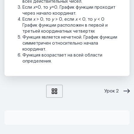
всех действительных чисел.
Если
х
=0, то
у
=0. График функции проходит
через начало координат.
Если
x
> 0, то
y
> 0, если
x
< 0, то
y
< 0
График функции расположен в первой и
третьей координатных четвертях
Функция является нечетной. График функции
симметричен относительно начала
координат.
Функция возрастает на всей области
определения.
Урок
2