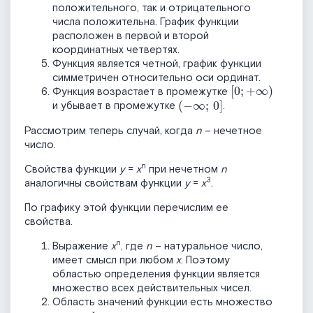
положительного, так и отрицательного
числа положительна. График функции
расположен в первой и второй
координатных четвертях.
Функция является четной, график функции
симметричен относительно оси ординат.
0
;
+
∞
)
Функция возрастает в промежутке
(
-
∞
;
0
и убывает в промежутке
.
Рассмотрим теперь случай, когда
n
– нечетное
число.
n
Свойства функции
y
=
x
при нечетном
n
3
аналогичны свойствам функции
y
=
x
.
По графику этой функции перечислим ее
свойства.
n
Выражение
x
, где
n
– натуральное число,
имеет смысл при любом
x
. Поэтому
областью определения функции является
множество всех действительных чисел.
Область значений функции есть множество