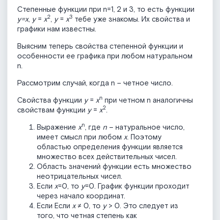
Степенные функции при n=1, 2 и 3, то есть функции
2
3
y
=
x
,
y
=
x
,
y
=
x
тебе уже знакомы. Их свойства и
графики нам известны.
Выясним теперь свойства степенной функции и
особенности ее графика при любом натуральном
n.
Рассмотрим случай, когда n – четное число.
n
Свойства функции
y
=
x
при четном n аналогичны
2
свойствам функции
y
=
x
.
n
Выражение
x
, где
n
– натуральное число,
имеет смысл при любом
x
. Поэтому
областью определения функции является
множество всех действительных чисел.
Область значений функции есть множество
неотрицательных чисел.
Если
х
=0, то
у
=0. График функции проходит
через начало координат.
Если Если
x
≠ 0, то
y
> 0. Это следует из
того, что четная степень как