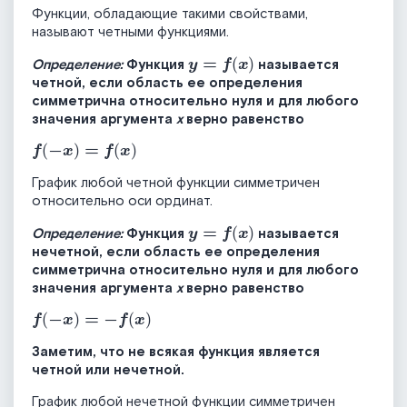
Функции, обладающие такими свойствами,
называют четными функциями.
y
=
f
x
Определение:
Функция
называется
четной, если область ее определения
симметрична относительно нуля и для любого
значения аргумента
х
верно равенство
f
-
x
=
f
x
График любой четной функции симметричен
относительно оси ординат.
y
=
f
x
Определение:
Функция
называется
нечетной, если область ее определения
симметрична относительно нуля и для любого
значения аргумента
х
верно равенство
f
-
x
=
-
f
x
Заметим, что не всякая функция является
четной или нечетной.
График любой нечетной функции симметричен