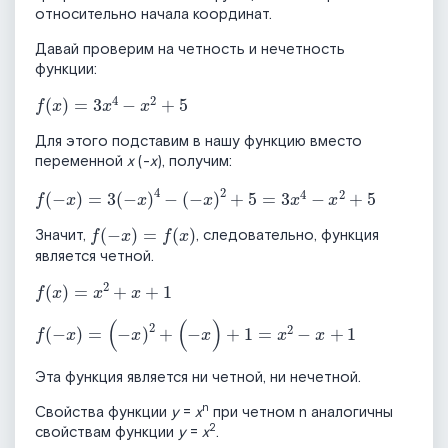
относительно начала координат.
Давай проверим на четность и нечетность
функции:
f
x
=
3
x
4
-
x
2
+
5
Для этого подставим в нашу функцию вместо
переменной
х
(-
х
), получим:
f
-
x
=
3
(
-
x
)
4
-
-
x
2
+
5
=
3
x
4
-
x
2
+
5
f
-
x
=
f
x
Значит,
, следовательно, функция
является четной.
f
x
=
x
2
+
x
+
1
f
-
x
=
(
-
x
)
2
+
(
-
x
)
+
1
=
x
2
-
x
+
1
Эта функция является ни четной, ни нечетной.
n
Свойства функции
y
=
x
при четном n аналогичны
2
свойствам функции
y
=
x
.