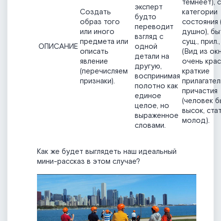
темнеет), 
эксперт
Создать
категории
будто
образ того
состояния 
переводит
или иного
душно), бы
взгляд с
предмета или
сущ., прил.,
ОПИСАНИЕ
одной
описать
(Вид из ок
детали на
явление
очень крас
другую,
(перечисляем
краткие
воспринимая
признаки).
прилагател
полотно как
причастия
единое
(человек б
целое, но
высок, ста
выраженное
молод).
словами.
Как же будет выглядеть наш идеальный
мини-рассказ в этом случае?