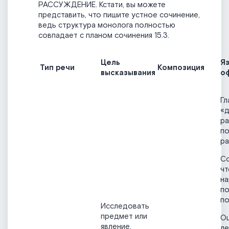
РАССУЖДЕНИЕ. Кстати, вы можете
представить, что пишите устное сочинение,
ведь структура монолога полностью
совпадает с планом сочинения 15.3.
Цель
Я
Тип речи
Композиция
высказывания
о
Гл
«д
ра
по
р
Со
чт
на
по
п
Исследовать
предмет или
О
явление,
ле