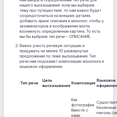
нам выбрать определенный тип речи для
нашего высказывания: если мы выберем
тему про путешествие, то нам важно будет
сосредоточиться на внешних деталях,
добавить яркие описания в монолог, чтобы у
экзаменаторов в воображении могла
возникнуть определенная картина. То есть
мы бы выбрали тип речи – ОПИСАНИЕ.
Важно учесть речевую ситуацию и
придумать не менее 10 развернутых
предложений по теме высказывания. Тип
речи нам подскажет композицию монолога и
языковое оформление.
Цель
Языковое
Тип речи
Композиция
высказывания
оформлен
Как
Существит
фотография.
безличные
Вместе с
глаголы (с
вами