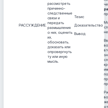
рассмотреть
че
причинно-
р
следственные
пр
Тезис
связи и
М
передать
РАССУЖДЕНИЕ.
Доказательство
сл
размышления
н
о них, оценить
Вывод
их,
Вв
обосновать,
во
доказать или
вт
опровергнуть
зн
ту или иную
сл
мысль.
кр
и
по
п
п
Ри
во
же
от