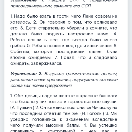
Упражнение 1.
Найдите СПП с придаточным
присоединительным, замените его ССП.
1. Надо было ехать в гости, чего Лене совсем не
хотелось. 2. Он говорил о том, что волновало
его. 3. Дети старательно убирали в комнате
,
что
должно было поднять настроение маме. 4.
Ребята пошли в лес, где всегда было много
грибов. 5. Ребята пошли в лес, где и заночевали. 6.
События, которые последовали далее, были
вполне ожидаемы. 7. Поезд, что и следовало
ожидать, задерживался.
Упражнение 2.
Выделите грамматические основы,
расставьте знаки препинания, подчеркните союзные
слова как члены предложения.
1. Обе девицы надели желтые и красные башмаки
что бывало у них только в торжественные случаи.
(А. Пушкин.) 2. Он вежливо поклонился Чичикову на
что последний ответил тем же. (Н. Гоголь.) 3. Мы
усердно готовились к экзаменам вследствие
чего получили высокие баллы. 4. Вы успешно
справились с контрольной с чем вас и