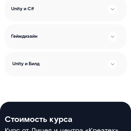
Unity и С#
Геймдизайн
Unity и Билд
Стоимость курса
Курс от Лицея и центра «Креатех»