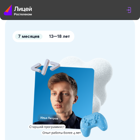
ㅤ7 месяцевㅤ
ㅤ13—18 летㅤ