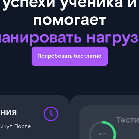
успехи ученика и
помогает
ланировать нагруз
Попробовать бесплатно
ения
Тест
инут. После
6/12