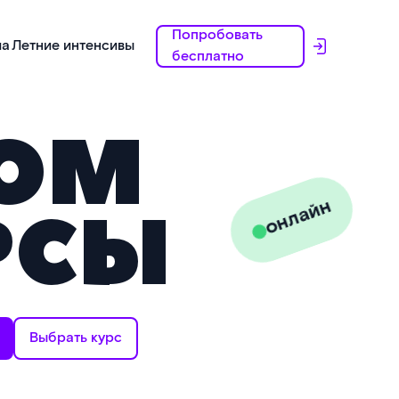
Попробовать
ма
Летние интенсивы
бесплатно
КОМ
онлайн
РСЫ
Выбрать курс