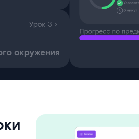
Удовлет
6 минут
Урок 3
Прогресс по пред
ого окружения
оки