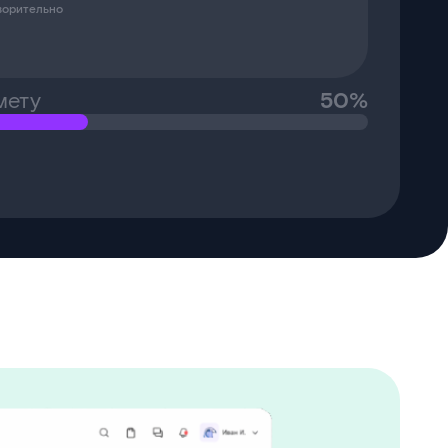
ворительно
мету
50%