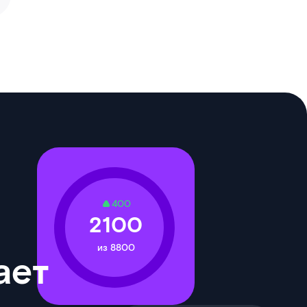
400
2100
из 8800
ает