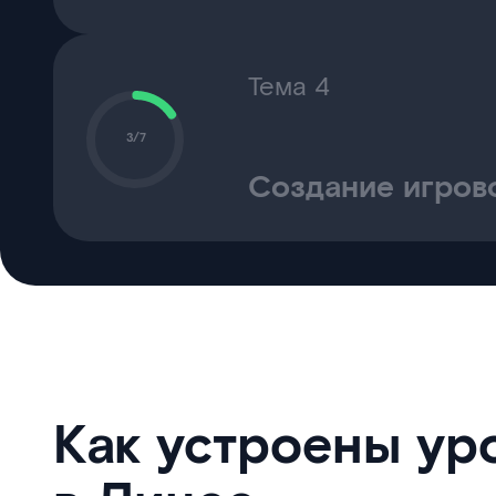
Тема 4
3/7
Создание игров
Как устроены ур