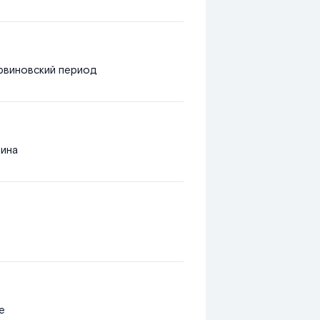
рвиновский период
вина
е