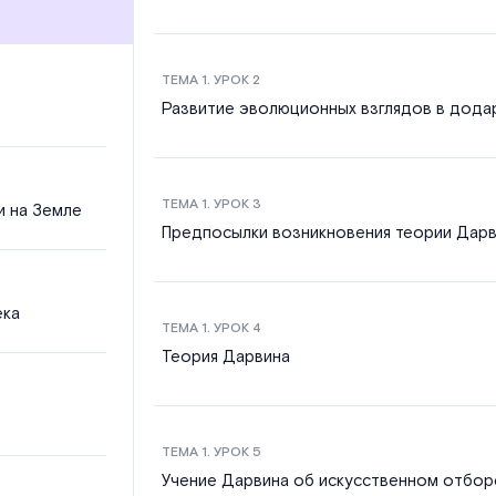
ТЕМА
1
. УРОК
2
Развитие эволюционных взглядов в дода
ТЕМА
1
. УРОК
3
и на Земле
Предпосылки возникновения теории Дар
ека
ТЕМА
1
. УРОК
4
Теория Дарвина
ТЕМА
1
. УРОК
5
Учение Дарвина об искусственном отбор