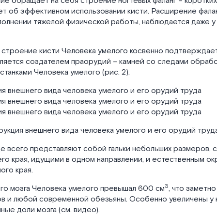
е обращает на себя строение ногтевых фаланг – коротких 
т об эффективном использовании кисти. Расширение фалан
полнении тяжелой физической работы, наблюдается даже 
, строение кисти Человека умелого косвенно подтвержда
является создателем праорудий – камней со следами обрабо
станками Человека умелого (рис. 2).
трукция внешнего вида человека умелого и его орудий труд
е всего представляют собой гальки небольших размеров, 
го края, идущими в одном направлении, и естественным ок
ого края.
3
го мозга Человека умелого превышал 600 см
, что заметно
ов и любой современной обезьяны. Особенно увеличены у 
ные доли мозга (см. видео).