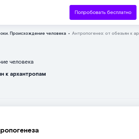
Попробовать бесплатно
оки. Происхождение человека
Антропогенез: от обезьян к а
Отправить
ние человека
ян к архантропам
тропогенеза