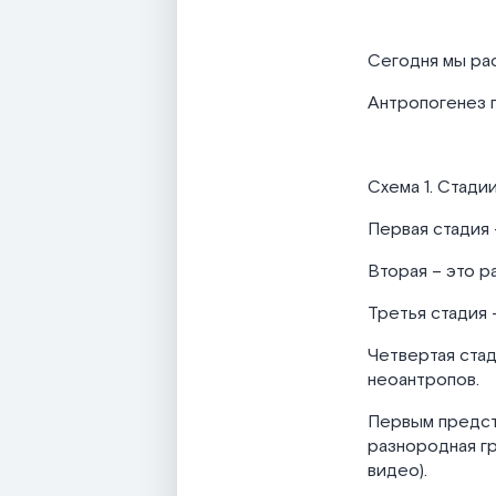
Сегодня мы ра
Антропогенез п
Схема 1. Стади
Первая стадия 
Вторая – это р
Третья стадия 
Четвертая стад
неоантропов.
Первым предст
разнородная гр
видео).