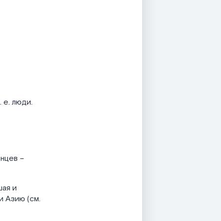
 е. люди.
нцев –
шая и
и Азию (см.