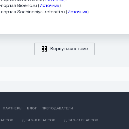
портал Bioenc.ru (
Источник
).
ортал Sochineniya-referati.ru (
Источник
).
Вернуться к теме
ПАРТНЕРЫ
БЛОГ
ПРЕПОДАВАТЕЛИ
КЛАССОВ
ДЛЯ 5-8 КЛАССОВ
ДЛЯ 9-11 КЛАССОВ