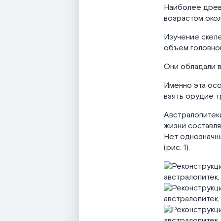
Наиболее древ
возрастом окол
Изучение скеле
объем головно
Они обладали 
Именно эта ос
взять орудие т
Австралопитеки
жизни составлял
Нет однозначны
(рис. 1).