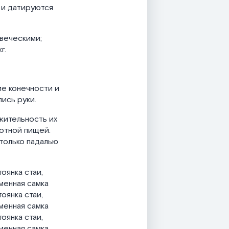
 и датируются
овеческими;
г.
е конечности и
ись руки.
жительность их
вотной пищей.
 только падалью