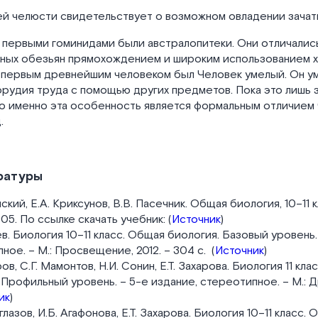
ей челюсти свидетельствует о возможном овладении зачат
 первыми гоминидами были австралопитеки. Они отличалис
ных обезьян прямохождением и широким использованием х
А первым древнейшим человеком был Человек умелый. Он у
орудия труда с помощью других предметов. Пока это лишь
 но именно эта особенность является формальным отличием
.
ратуры
ский, Е.А. Криксунов, В.В. Пасечник. Общая биология, 10–11 кл
05. По ссылке скачать учебник: (
Источник
)
ев. Биология 10–11 класс. Общая биология. Базовый уровень. 
ное. – М.: Просвещение, 2012. – 304 с. (
Источник
)
ов, С.Г. Мамонтов, Н.И. Сонин, Е.Т. Захарова. Биология 11 кл
 Профильный уровень. – 5-е издание, стереотипное. – М.: Д
ик
)
лазов, И.Б. Агафонова, Е.Т. Захарова. Биология 10–11 класс.