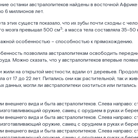
ние останки австралопитеков найдены в восточной Африке
о 6 миллионов лет.
та этих существ показало, что их зубы почти сходны с чел
3
го мозга превышал 500 см
; а масса тела составляла 35–50 к
важной особенностью – способностью к прямохождению.
обенность позволила австралопитекам освободить передни
руда. Можно сказать, что у австралопитеков впервые появил
 жили на открытой местности, вдали от деревьев. Продол
а от 17 до 22 лет. Питались они как растительной, так и жи
х данных, могли ли австралопитеки охотиться или питались