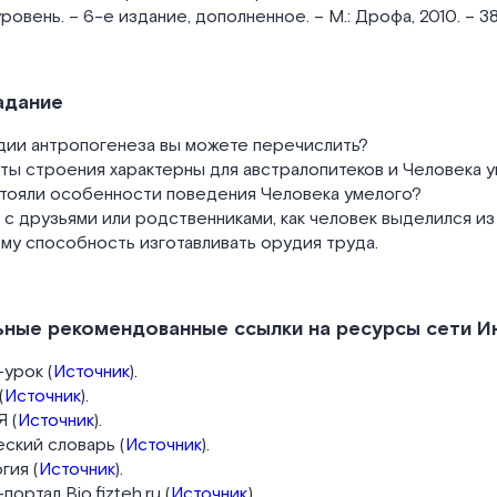
овень. – 6-е издание, дополненное. – М.: Дрофа, 2010. – 384
адание
дии антропогенеза вы можете перечислить?
ты строения характерны для австралопитеков и Человека 
тояли особенности поведения Человека умелого?
с друзьями или родственниками, как человек выделился из
ему способность изготавливать орудия труда.
ные рекомендованные ссылки на ресурсы сети И
урок (
Источник
).
(
Источник
).
 (
Источник
).
ский словарь (
Источник
).
гия (
Источник
).
ортал Bio.fizteh.ru (
Источник
).