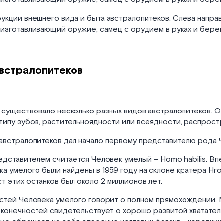
рукции внешнего вида и быта австралопитеков. Слева направ
 изготавливающий оружие, самец с орудием в руках и бер
австралопитеков
существовало несколько разных видов австралопитеков. О
 типу зубов, растительноядности или всеядности, распрост
австралопитеков дал начало первому представителю рода 
дставителем считается Человек умелый – Homo habilis. Вп
ка умелого были найдены в 1959 году на склоне кратера Нг
т этих останков был около 2 миллионов лет.
стей Человека умелого говорит о полном прямохождении.
 конечностей свидетельствует о хорошо развитой хватател