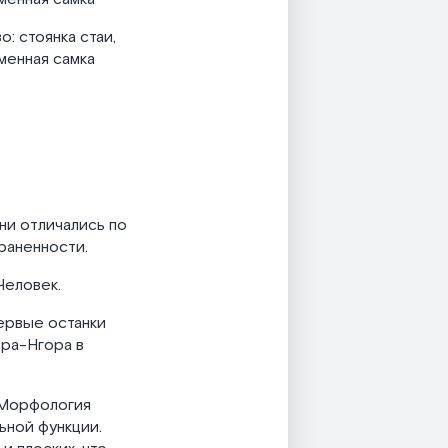
о: стоянка стаи,
еменная самка
ни отличались по
раненности.
Человек.
ервые останки
ора-Нгора в
 Морфология
ьной функции.