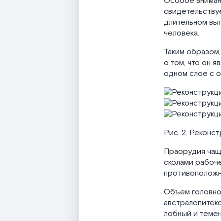
Особое внимани
свидетельствуе
длительном вы
человека.
Таким образом
о том, что он 
одном слое с о
Рис. 2. Реконс
Праорудия чащ
сколами рабоче
противоположн
Объем головно
австралопитек
лобный и темен