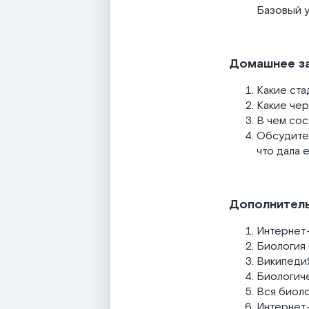
Базовый ур
Домашнее з
Какие ста
Какие чер
В чем сос
Обсудите 
что дала 
Дополнитель
Интернет-
Биология 
ВикипедиЯ
Биологиче
Вся биоло
Интернет-п