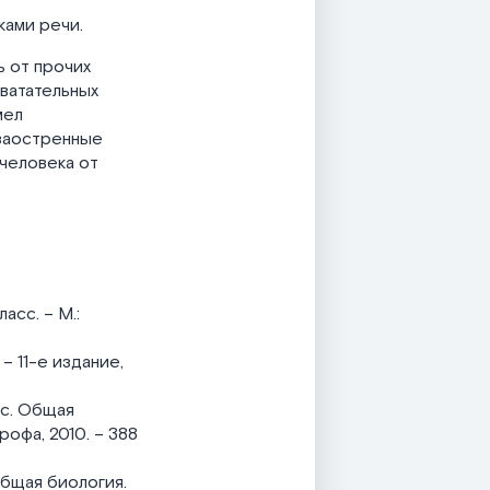
ками речи.
ь от прочих
ватательных
мел
 заостренные
 человека от
асс. – М.:
– 11-е издание,
асс. Общая
рофа, 2010. – 388
 Общая биология.