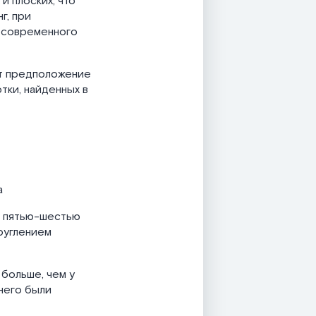
и плоских, что
г, при
у современного
ет предположение
тки, найденных в
а
с пятью-шестью
руглением
 больше, чем у
него были