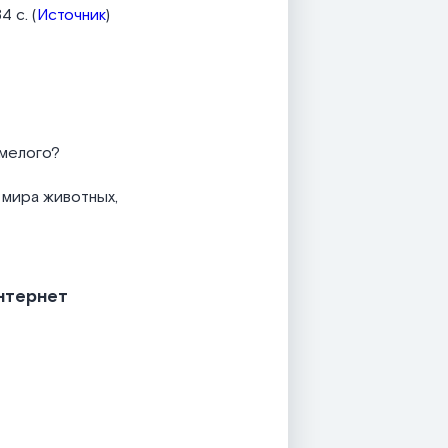
 с. (
Источник
)
умелого?
 мира животных,
нтернет