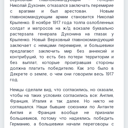
Николай Духонин, отказался заключать перемирие
с врагами и был арестован. Новым
главнокомандующим армии становится Николай
Крыленко. В ноябре 1917 года толпа озлобленных
солдат и матросов на ж/д вокзале буквально
растерзала генерала Духонина на глазах у
Крыленко. Новый Верховный главнокомандующий
заключает с немцами перемирие, и большевики
предлагают заключить мир без аннексий и
контрибуций, то есть без потери территории и
без выплат, которые проигравшая стороны
должна платить победителю. Как это было в
Декрете о земле, о чем они говорили весь 1917
год.
Немцы сделали вид, что согласились, но сказали,
чтобы на таких условиях согласились все: Англия,
Франция, Италия и так далее. Но никто не
соглашался. Наши бывшие союзники по Антанте
Англия и Франция вообще не признали
большевиков, потому что надеялись победить
Германию, а большевики начали переговоры с