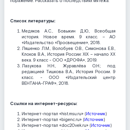
поражение. Рассказать о последствиях мятежа.
Список литературы:
Медяков А.С., Бовыкин Д.Ю., Всеобщая
история. Новое время. 9 класс. – АО
«Издательство «Просвещение», 2018.
Ляшенко Л.М., Волобуев О.В., Симонова Е.В.,
Клоков В.А., История России: XIX – начало XX
века. 9 класс - ООО «ДРОФА», 2019.
Лазукова Н.Н., Журавлёва О.Н.; под
редакцией Тишкова В.А., История России. 9
класс. - ООО «Издательский центр
ВЕНТАНА-ГРАФ», 2018.
Ссылки на интернет-ресурсы
:
Интернет-портал «hist.msu.ru» (
Источник
)
Интернет-портал «bigenc.ru» (
Источник
)
Интернет-портал «doc20vek.ru» (
Источник
)