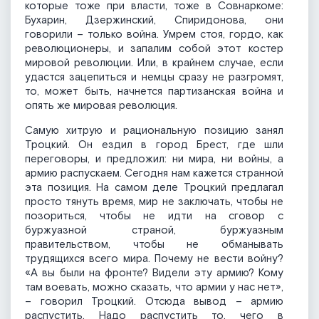
которые тоже при власти, тоже в Совнаркоме:
Бухарин, Дзержинский, Спиридонова, они
говорили – только война. Умрем стоя, гордо, как
революционеры, и запалим собой этот костер
мировой революции. Или, в крайнем случае, если
удастся зацепиться и немцы сразу не разгромят,
то, может быть, начнется партизанская война и
опять же мировая революция.
Самую хитрую и рациональную позицию занял
Троцкий. Он ездил в город Брест, где шли
переговоры, и предложил: ни мира, ни войны, а
армию распускаем. Сегодня нам кажется странной
эта позиция. На самом деле Троцкий предлагал
просто тянуть время, мир не заключать, чтобы не
позориться, чтобы не идти на сговор с
буржуазной страной, буржуазным
правительством, чтобы не обманывать
трудящихся всего мира. Почему не вести войну?
«А вы были на фронте? Видели эту армию? Кому
там воевать, можно сказать, что армии у нас нет»,
– говорил Троцкий. Отсюда вывод – армию
распустить. Надо распустить то, чего в