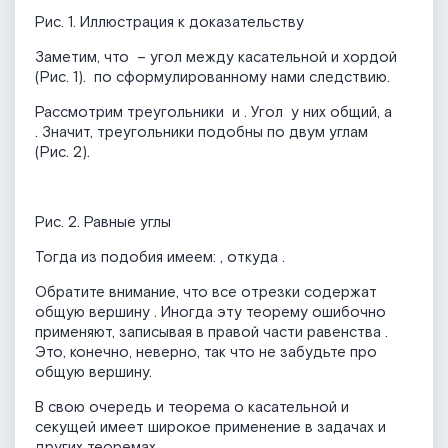
Рис. 1. Иллюстрация к доказательству
Заметим, что
– угол между касательной и хордой
(Рис. 1).
по сформулированному нами следствию.
Рассмотрим треугольники
и
. Угол
у них общий, а
. Значит, треугольники подобны по двум углам
(Рис. 2).
Рис. 2. Равные углы
Тогда из подобия имеем:
, откуда
.
Обратите внимание, что все отрезки содержат
общую вершину
. Иногда эту теорему ошибочно
применяют, записывая в правой части равенства
.
Это, конечно, неверно, так что не забудьте про
общую вершину.
В свою очередь и теорема о касательной и
секущей имеет широкое применение в задачах и
других теоремах.