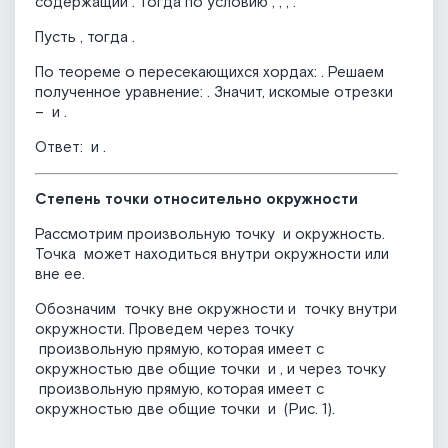
содержащий
. Тогда по условию
,
,
,
.
Пусть
, тогда
.
По теореме о пересекающихся хордах:
. Решаем
полученное уравнение:
. Значит, искомые отрезки
–
и
.
Ответ:
и
.
Степень точки относительно окружности
Рассмотрим произвольную точку
и окружность.
Точка
может находиться внутри окружности или
вне ее.
Обозначим
точку вне окружности и
точку внутри
окружности. Проведем через точку
произвольную прямую, которая имеет с
окружностью две общие точки
и
, и через точку
произвольную прямую, которая имеет с
окружностью две общие точки
и
(Рис. 1).