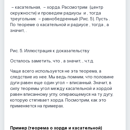
– касательная,
– хорда. Рассмотрим
(центр
окружности) и проведем радиусы
и
, тогда
треугольник
– равнобедренный (Рис. 5). Пусть
.
По теореме о касательной и радиусе
, тогда
, а
значит,
.
Рис. 5. Иллюстрация к доказательству
Осталось заметить, что
, а значит,
, ч.т.д.
Чаще всего используется не эта теорема, а
следствие из нее. Мы ведь помним, что половине
дуги равен еще один угол – вписанный. Значит, в
силу теоремы угол между касательной и хордой
равен вписанному углу, опирающемуся на ту дугу,
которую стягивает хорда. Посмотрим, как это
применяется на примерах.
Пример (теорема о хорде и касательной)