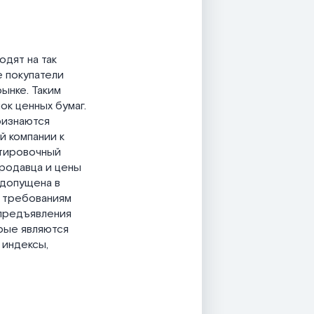
дят на так
 покупатели
ынке. Таким
ок ценных бумаг.
ризнаются
 компании к
отировочный
родавца и цены
 допущена в
м требованиям
 предъявления
орые являются
 индексы,