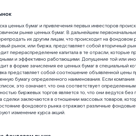
ынок
ка ценных бумаг и привлечения первых инвесторов происхо
рвичном рынке ценных бумаг. В дальнейшем первоначальные
репродать их другим лицам, что происходит на фондовом р
вый рынок, или биржа, представляет собой вторичный рын
дит перераспределение капитала в те отрасли, которые п
дными и эффективно работающими. Допущение той или иной
дит в форме зачисления ее ценных бумаг в специальный к
овка представляет собой соотношение объявленной цены п
ценную бумагу определенного наименования. Если компания
писок, это означает, что она соответствует определенны
остью биржевых торгов является то, что они ведутся без
 а сделки заключаются в отношении массовых товаров, кот
остояние фондового рынка отражают различные фондовые
уют изменение курса акций.