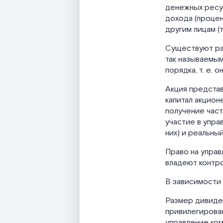
денежных ресу
дохода (процен
другим лицам (т
Существуют раз
так называемым
порядка, т. е. 
Акция представ
капитал акцион
получение част
участие в упра
них) и реальны
Право на управ
владеют контро
В зависимости
Размер дивиден
привилегирова
управление ком