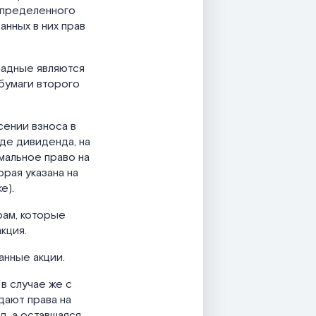
определенного
анных в них прав
ладные являются
бумаги второго
сении взноса в
де дивиденда, на
мальное право на
орая указана на
е).
рам, которые
кция.
анные акции.
в случае же с
дают права на
д, а оставшаяся