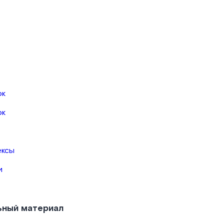
ок
ок
ексы
и
ьный материал