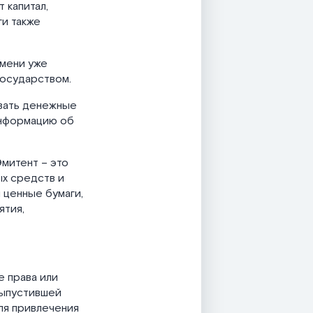
 капитал,
ги также
емени уже
государством.
вать денежные
информацию об
Эмитент – это
ых средств и
 ценные бумаги,
ятия,
 права или
выпустившей
ля привлечения