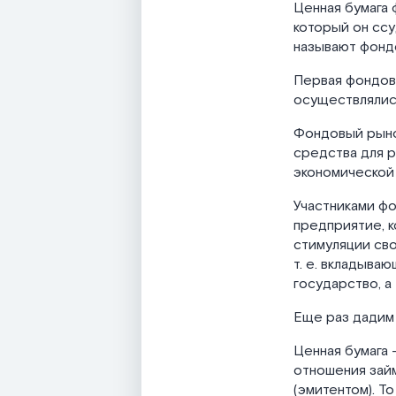
Ценная бумага 
который он ссу
называют фондо
Первая фондова
осуществлялис
Фондовый рыно
средства для 
экономической
Участниками фо
предприятие, 
стимуляции сво
т. е. вкладыва
государство, а 
Еще раз дадим
Ценная бумага
отношения займ
(эмитентом). Т