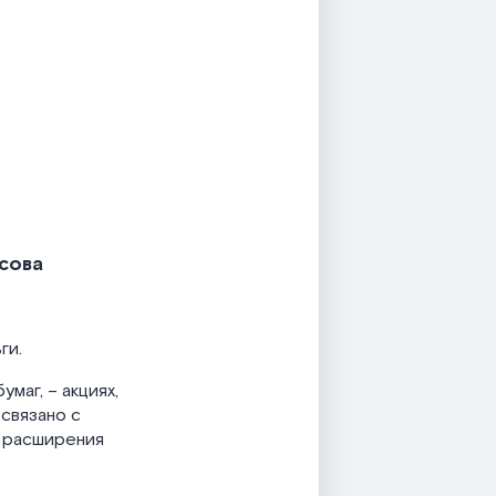
осова
ги.
маг, – акциях,
 связано с
 расширения