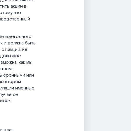
тить акции в
отому что
изводственный
ние ежегодного
к и должна быть
от акций, не
 долговое
озможна, как мы
ством,
ть срочными или
во втором
лигации именные
лучае он
также
выдает