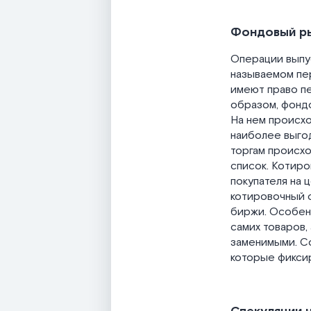
Фондовый р
Операции выпус
называемом пе
имеют право пе
образом, фондо
На нем происхо
наиболее выго
торгам происхо
список. Котир
покупателя на 
котировочный с
биржи. Особенн
самих товаров,
заменимыми. С
которые фиксир