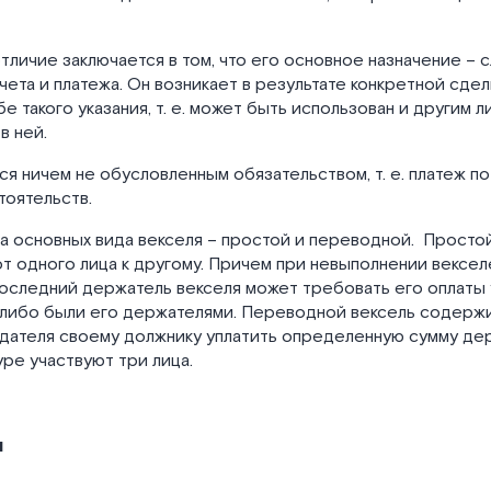
тличие заключается в том, что его основное назначение – 
ета и платежа. Он возникает в результате конкретной сделк
е такого указания, т. е. может быть использован и другим л
в ней.
ся ничем не обусловленным обязательством, т. е. платеж по
тоятельств.
а основных вида векселя – простой и переводной. Просто
т одного лица к другому. Причем при невыполнении вексе
оследний держатель векселя может требовать его оплаты у
-либо были его держателями. Переводной вексель содерж
едателя своему должнику уплатить определенную сумму де
ре участвуют три лица.
и