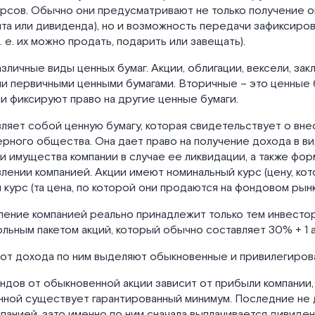
рсов. Обычно они предусматривают не только получение 
та или дивиденда), но и возможность передачи зафиксиров
. е. их можно продать, подарить или завещать).
личные виды ценных бумаг. Акции, облигации, вексели, зак
и первичными ценными бумагами. Вторичные – это ценные 
они фиксируют право на другие ценные бумаги.
ляет собой ценную бумагу, которая свидетельствует о вне
ерного общества. Она дает право на получение дохода в ви
и имущества компании в случае ее ликвидации, а также фор
влении компанией. Акции имеют номинальный курс (цену, кот
й курс (та цена, по которой они продаются на фондовом рынк
ление компанией реально принадлежит только тем инвесто
льным пакетом акций, который обычно составляет 30% + 1 а
 от дохода по ним выделяют обыкновенные и привилегиров
дов от обыкновенной акции зависит от прибыли компании, 
нной существует гарантированный минимум. Последние не 
панией, зато именно по ним сначала выплачивается дивиден