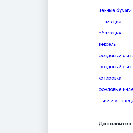
ценные бумаги
облигация
облигация
вексель
фондовый рын
фондовый рын
котировка
фондовые инд
быки и медвед
Дополнител