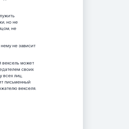
служить
и, но не
ицом, не
 нему не зависит
й вексель может
ледателем своих
 всех лиц,
ит письменный
ржателю векселя.