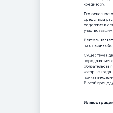
кредитору.
Его основное о
средством расч
содержит в себ
участвовавшим 
Вексель являет
ни от каких обс
Существует дв
передаваться о
обязательств п
которые когда
приказ вексел
В этой процеду
Иллюстраци