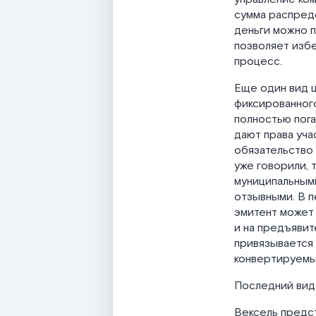
сумма распреде
деньги можно п
позволяет изб
процесс.
Еще один вид ц
фиксированного
полностью пога
дают права уча
обязательство 
уже говорили, 
муниципальными
отзывными. В п
эмитент может
и на предъявит
привязывается 
конвертируемы
Последний вид 
Вексель предс