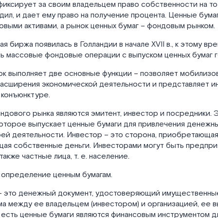
фиксирует за своим владельцем право собственности на тот
дил, и дает ему право на получение процента. Ценные бума
выми активами, а рынок ценных бумаг – фондовым рынком.
я биржа появилась в Голландии в начале XVII в., к этому вр
ь массовые фондовые операции с выпуском ценных бумаг 
к выполняет две основные функции – позволяет мобилизо
расширения экономической деятельности и представляет 
 конъюнктуре.
ндового рынка являются эмитент, инвестор и посредники. 
которое выпускает ценные бумаги для привлечения денежн
ей деятельности. Инвестор – это сторона, приобретающая
ющая собственные деньги. Инвесторами могут быть предпри
также частные лица, т. е. население.
 определение ценным бумагам.
 – это денежный документ, удостоверяющий имущественные
а между ее владельцем (инвестором) и организацией, ее 
о есть ценные бумаги являются финансовым инструментом д