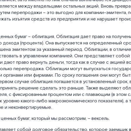
ляется между владельцами остальных акций. Вновь превра
утем перепродажи – это выгодно для компании-эмитента, п
ежать изъятия средств из предприятия и не нарушает про
енных бумаг – облигация. Облигация дает право на получе
 дохода (процента). Она выпускается на определенный сро
шена эмитентом за указанный период. Облигации, в отличие 
ствовать в управлении компанией. Они представляет собой
и дают право вернуть деньги, тогда как в случае с акцией в
только перепродажа. Облигации могут выпускаться государ
 органами или фирмами. По сроку погашения они могут бы
ервом случае облигация погашается в установленный срок, 
 принять решение сделать это раньше. Также выделяют об
еля, с фиксированным процентом или с плавающим (в этом с
к уровню какого-либо макроэкономического показателя), а 
е и неконвертируемые.
ценных бумаг, который мы рассмотрим, – вексель.
тавляет собой долговое обязательство, которое заемщик 