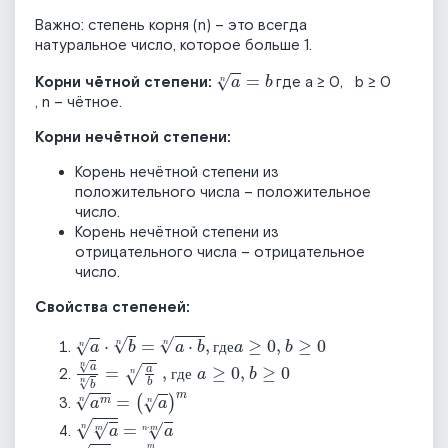
Важнo: степень корня (n) – это всегда
натуральное число, которое больше 1.
a
n
=
b
Корни чётной степени:
где
a
≥
0,
b
≥
0
, n – чётное.
Корни нечётной степени:
Корень нечётной степени из
положительного числа – положительное
число.
Корень нечётной степени из
отрицательного числа – отрицательное
число.
Свойства степеней:
a
n
⋅
b
n
=
a
⋅
b
n
,
где
a
≥
0,
b
≥
0
a
n
b
n
=
a
b
n
, где
a
≥
0,
b
≥
0
г
д
е
г
д
е
a
m
n
=
a
n
m
a
m
n
=
a
n
⋅
m
a
m
n
=
a
m
n