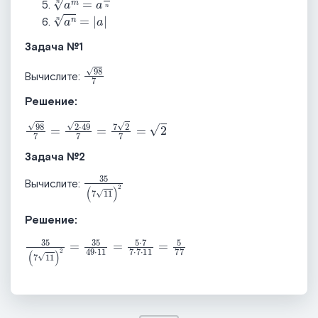
a
n
n
=
a
Задача №1
98
7
Вычислите:
Решение:
98
7
=
2
⋅
49
7
=
7
2
7
=
2
Задача №2
35
7
11
2
Вычислите:
Решение:
35
7
11
2
=
35
49
⋅
11
=
5
⋅
7
7
⋅
7
⋅
11
=
5
77