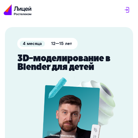
ㅤ4 месяцаㅤ
ㅤ12—15 летㅤ
3D-моделирование в
Blender для детей