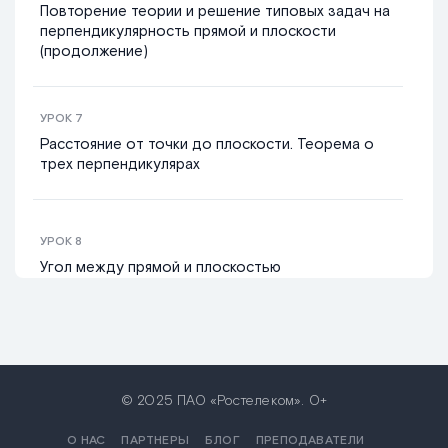
Повторение теории и решение типовых задач на
перпендикулярность прямой и плоскости
(продолжение)
УРОК
7
Расстояние от точки до плоскости. Теорема о
трех перпендикулярах
УРОК
8
Угол между прямой и плоскостью
УРОК
9
Повторение теории по темам «Теорема о трех
перпендикулярах», «Угол между прямой и
© 2025 ПАО «Ростелеком». 0+
плоскостью»
О НАС
ПАРТНЕРЫ
БЛОГ
ПРЕПОДАВАТЕЛИ